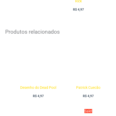
Rick
R$
4,97
Produtos relacionados
Desenho do Dead Pool
Patrick Cuecão
R$
4,97
R$
4,97
O
O
Sale!
preço
preço