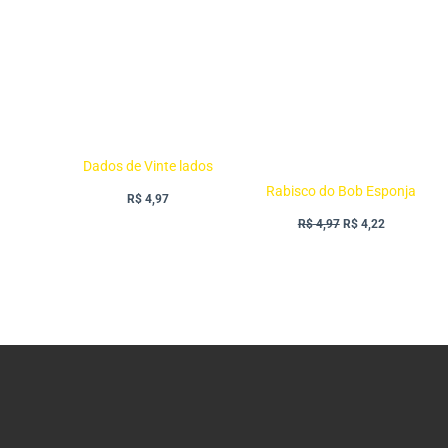
original
atual
era:
é:
R$ 4,97.
R$ 4,22.
Dados de Vinte lados
Rabisco do Bob Esponja
R$
4,97
R$
4,97
R$
4,22