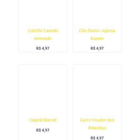
Calcifer Castelo
Cão Divino Jujutsu
Animado
Kaisen
R$
4,97
R$
4,97
Capitã Marvel
Carro Voador dos
Weasleys
R$
4,97
R$
4,97