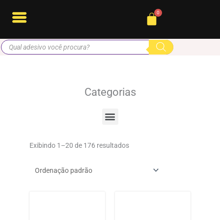
Ir
Cart
para
o
Pesquisar
conteúdo
produtos
Categorias
Menu
Exibindo 1–20 de 176 resultados