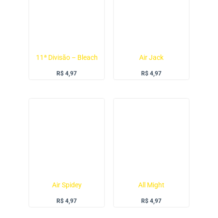
11ª Divisão – Bleach
Air Jack
R$
4,97
R$
4,97
Air Spidey
All Might
R$
4,97
R$
4,97