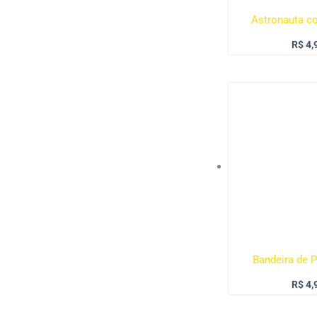
Astronauta c
R$
4,
Bandeira de P
R$
4,