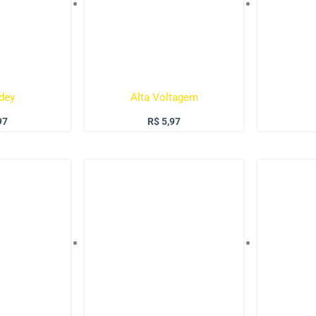
idey
Alta Voltagem
97
R$
5,97