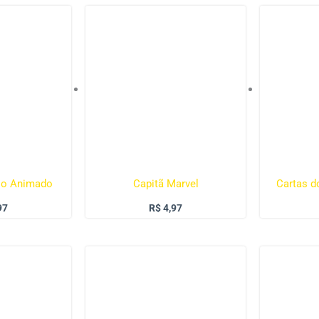
elo Animado
Capitã Marvel
Cartas d
97
R$
4,97