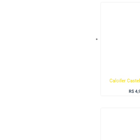
Calcifer Cast
R$
4,