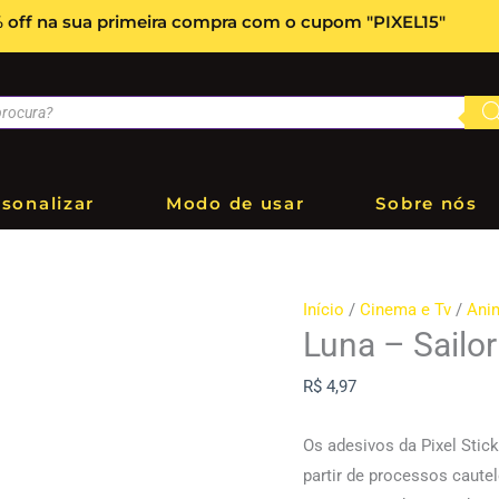
 off na sua primeira compra com o cupom "PIXEL15"
sonalizar
Modo de usar
Sobre nós
Luna
Início
/
Cinema e Tv
/
Ani
Luna – Sailo
-
Sailor
R$
4,97
Moon
quantidade
Os adesivos da Pixel Stic
partir de processos caute