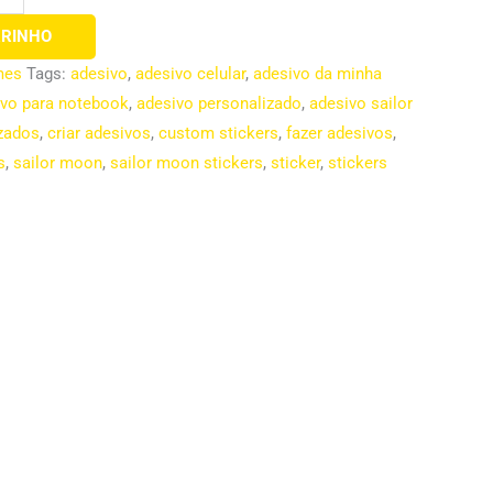
RRINHO
mes
Tags:
adesivo
,
adesivo celular
,
adesivo da minha
ivo para notebook
,
adesivo personalizado
,
adesivo sailor
zados
,
criar adesivos
,
custom stickers
,
fazer adesivos
,
s
,
sailor moon
,
sailor moon stickers
,
sticker
,
stickers