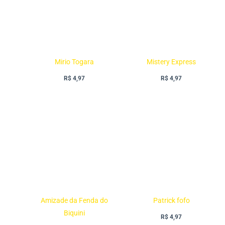
Mirio Togara
Mistery Express
R$
4,97
R$
4,97
Amizade da Fenda do
Patrick fofo
Biquini
R$
4,97