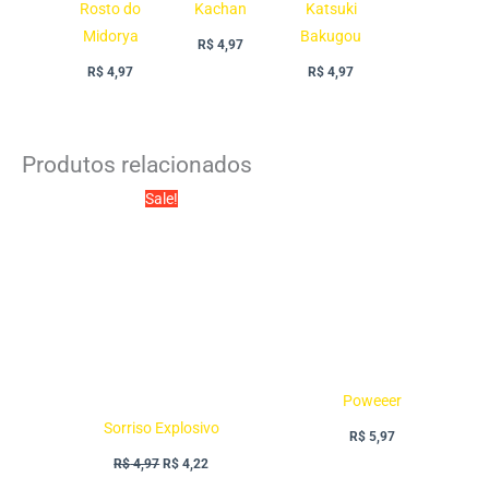
Rosto do
Kachan
Katsuki
Midorya
Bakugou
R$
4,97
R$
4,97
R$
4,97
Produtos relacionados
O
O
Sale!
preço
preço
original
atual
era:
é:
R$ 4,97.
R$ 4,22.
Poweeer
Sorriso Explosivo
R$
5,97
R$
4,97
R$
4,22