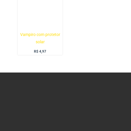
Vampiro com protetor
solar
R$
4,97