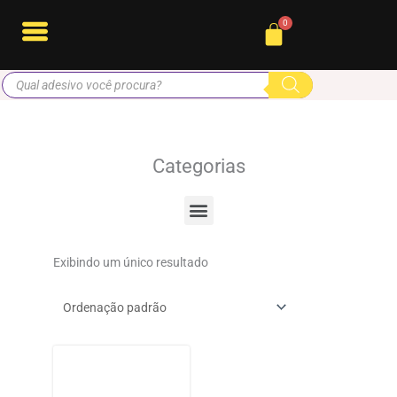
Ir
Cart
para
o
Pesquisar
conteúdo
produtos
Categorias
Menu
Exibindo um único resultado