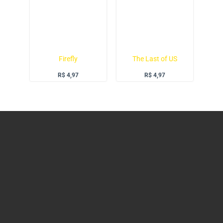
Firefly
The Last of US
R$
4,97
R$
4,97