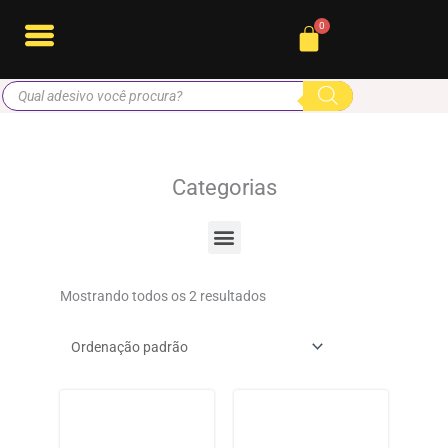
Ir
Cart
para
o
Pesquisar
conteúdo
produtos
Categorias
Menu
Mostrando todos os 2 resultados