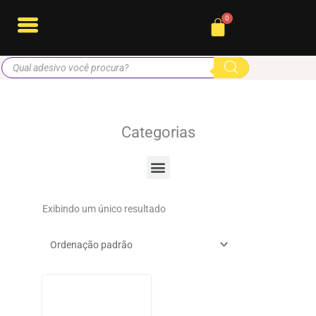
Ir
Cart
para
o
Pesquisar
conteúdo
produtos
Categorias
Menu
Exibindo um único resultado