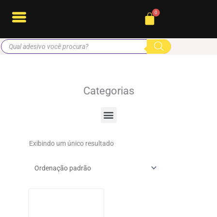
Ir
Cart
para
o
Pesquisar
conteúdo
produtos
Categorias
Menu
Exibindo um único resultado