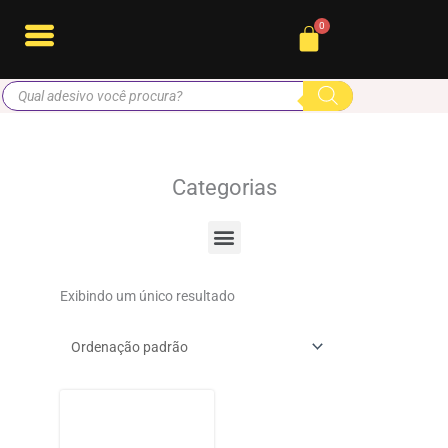
Ir
Cart
para
o
Pesquisar
conteúdo
produtos
Categorias
Menu
Exibindo um único resultado