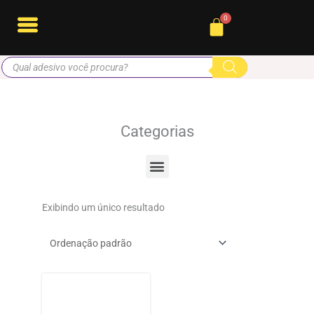
Ir
Cart
para
o
Pesquisar
conteúdo
produtos
Categorias
Menu
Exibindo um único resultado