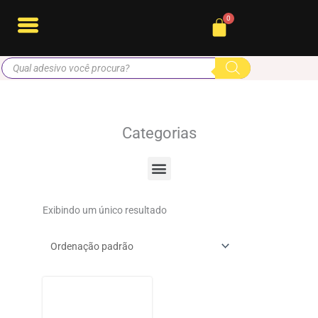
Ir
Cart
para
o
Pesquisar
conteúdo
produtos
Categorias
Menu
Exibindo um único resultado