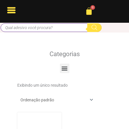
Ir
Cart
para
o
Pesquisar
conteúdo
produtos
Categorias
Menu
Exibindo um único resultado