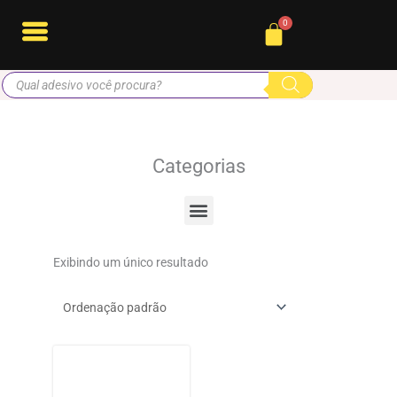
Ir
Cart
para
o
Pesquisar
conteúdo
produtos
Categorias
Menu
Exibindo um único resultado