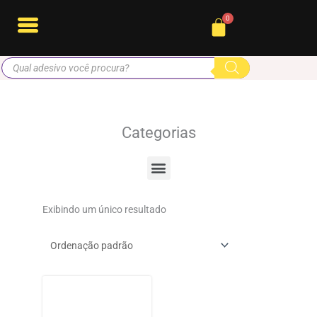
Ir
Cart
para
o
Pesquisar
conteúdo
produtos
Categorias
Menu
Exibindo um único resultado