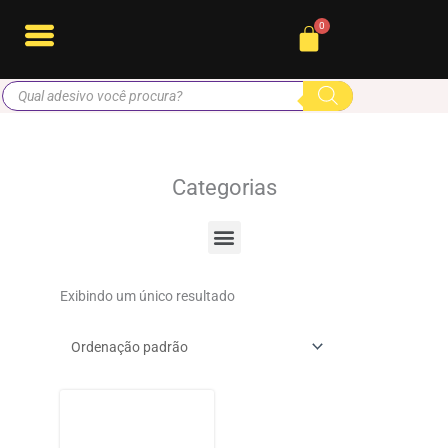
Ir
Cart
para
o
Pesquisar
conteúdo
produtos
Categorias
Menu
Exibindo um único resultado