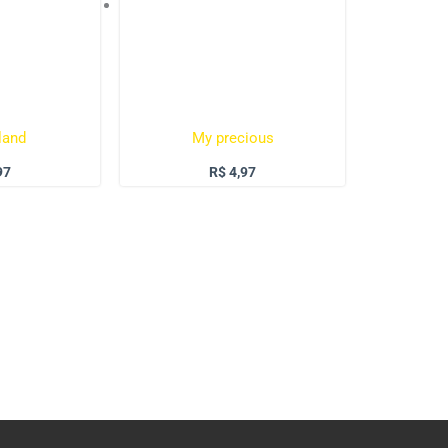
land
My precious
97
R$
4,97