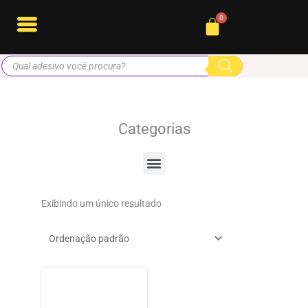
Ir
Cart
para
o
Pesquisar
conteúdo
produtos
Categorias
Menu
Exibindo um único resultado