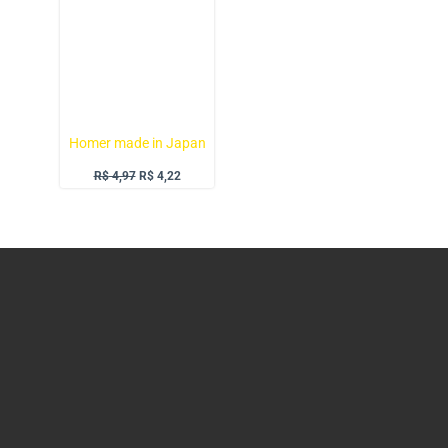
R$ 4,97.
R$ 4,22.
Homer made in Japan
R$
4,97
R$
4,22