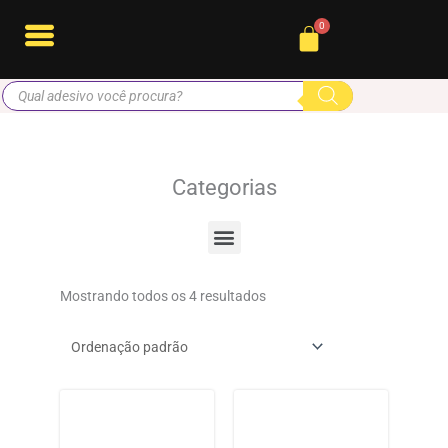
Ir
Cart
para
o
Pesquisar
conteúdo
produtos
Categorias
Menu
Mostrando todos os 4 resultados